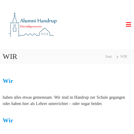
Z
u
A
E
h
m
l
e
I
u
m
n
m
a
h
l
n
a
i
i
l
g
H
e
t
WIR
Start
WIR
n
s
a
v
p
n
e
r
d
r
i
e
Wir
r
n
i
u
n
g
p
e
haben alles etwas gemeinsam: Wir sind in Handrup zur Schule gegangen
n
oder haben hier als Lehrer unterrichtet – oder sogar beides
Wir